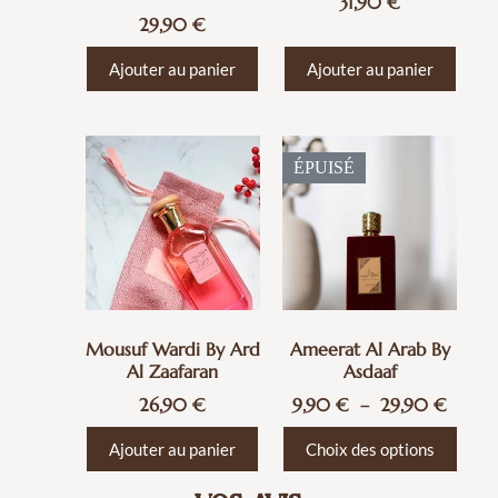
31,90
€
29,90
€
Ajouter au panier
Ajouter au panier
ÉPUISÉ
Mousuf Wardi By Ard
Ameerat Al Arab By
Al Zaafaran
Asdaaf
26,90
€
9,90
€
–
29,90
€
Ajouter au panier
Choix des options