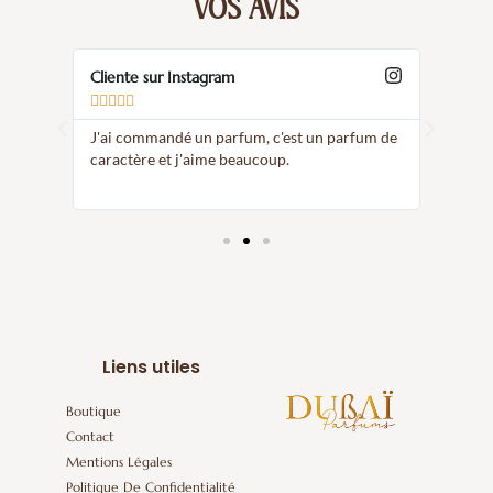
VOS AVIS
Cliente sur Instagram
Elodie









ivement
J'ai commandé un parfum, c'est un parfum de
J'ai b
trouve
caractère et j'aime beaucoup.
Magni
Liens utiles
Boutique
Contact
Mentions Légales
Politique De Confidentialité