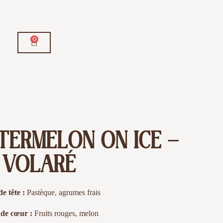
0
TERMELON ON ICE –
VOLARÉ
e tête :
Pastèque, agrumes frais
 de cœur :
Fruits rouges, melon