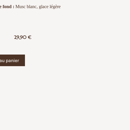
e fond :
Musc blanc, glace légère
29,90
€
au panier