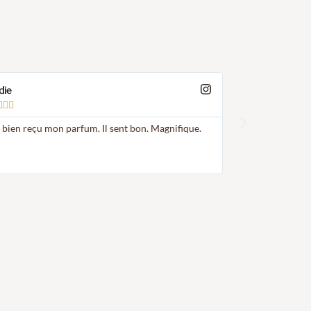
ie
Cliente Instagra







 bien reçu mon parfum. Il sent bon. Magnifique.
J'ai beaucoup aim
ne ressemble pas 
Sephora.