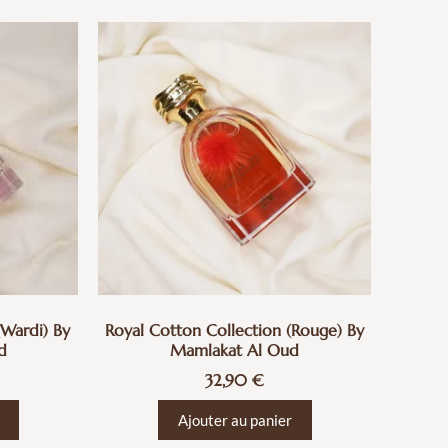
(Wardi) By
Royal Cotton Collection (Rouge) By
d
Mamlakat Al Oud
32,90
€
Ajouter au panier