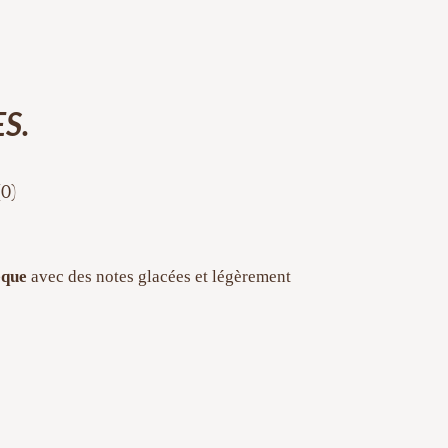
S.
(0)
èque
avec des notes glacées et légèrement