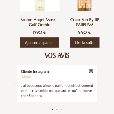
Brume Angel Musk –
Coco Sun By RP
Gulf Orchid
PARFUMS
15,90
€
9,90
€
Ajouter au panier
Lire la suite
VOS AVIS
Cliente Instagram
Client









J'ai beaucoup aimé le parfum et effectivement
J'ai c
et il ne ressemble pas aux autres qu'on trouve
caract
chez Sephora.